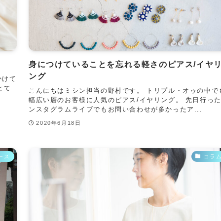
身につけていることを忘れる軽さのピアス/イヤ
ング
かけて
とて
こんにちはミシン担当の野村です。 トリプル・オゥの中で
幅広い層のお客様に人気のピアス/イヤリング。 先日行っ
ンスタグラムライブでもお問い合わせが多かったア...
2020年6月18日
ース
コラ