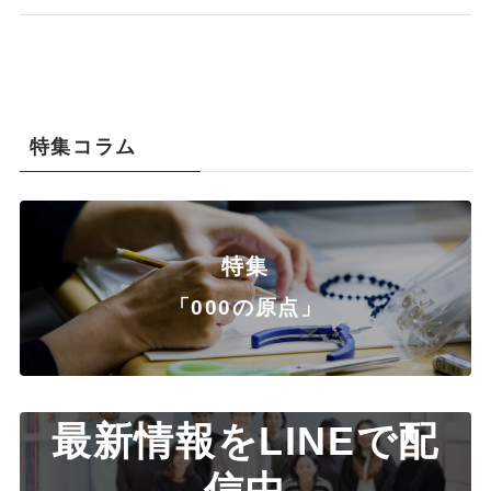
特集コラム
特集
「000の原点」
最新情報をLINEで配
信中