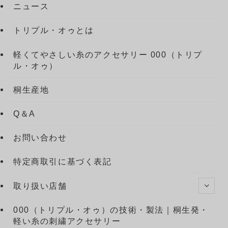
ニュース
トリプル・オゥとは
軽くてやさしい糸のアクセサリー 000（トリプ
ル・オゥ）
桐生産地
Q＆A
お問い合わせ
特定商取引に基づく表記
取り扱い店舗
000（トリプル・オゥ）の技術・製法｜桐生発・
軽い糸の刺繍アクセサリー