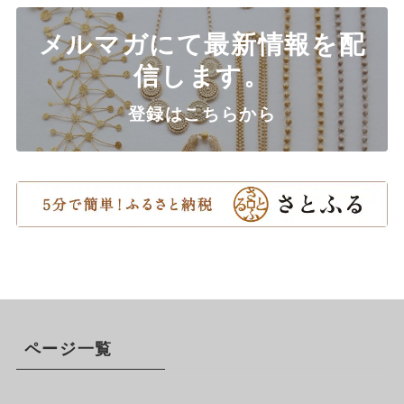
メルマガにて最新情報を配
信します。
登録はこちらから
ページ一覧