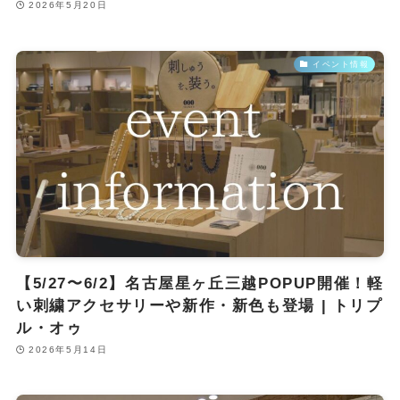
2026年5月20日
イベント情報
【5/27〜6/2】名古屋星ヶ丘三越POPUP開催！軽
い刺繍アクセサリーや新作・新色も登場 | トリプ
ル・オゥ
2026年5月14日