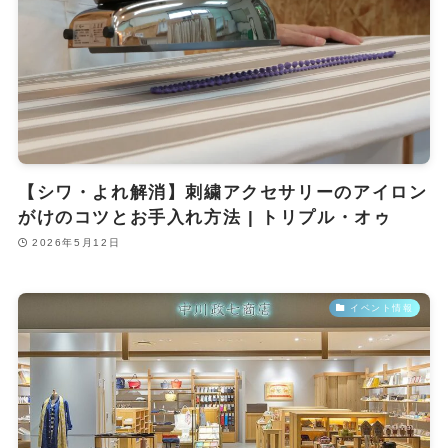
【シワ・よれ解消】刺繍アクセサリーのアイロン
がけのコツとお手入れ方法 | トリプル・オゥ
2026年5月12日
イベント情報