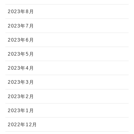
2023年8月
2023年7月
2023年6月
2023年5月
2023年4月
2023年3月
2023年2月
2023年1月
2022年12月