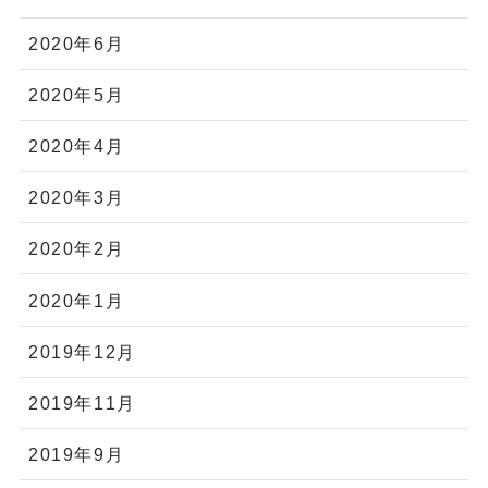
2020年6月
2020年5月
2020年4月
2020年3月
2020年2月
2020年1月
2019年12月
2019年11月
2019年9月