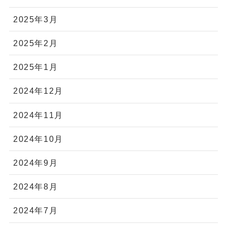
2025年3月
2025年2月
2025年1月
2024年12月
2024年11月
2024年10月
2024年9月
2024年8月
2024年7月