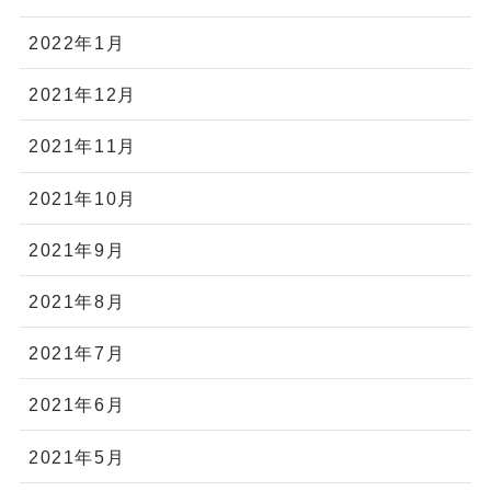
2022年1月
2021年12月
2021年11月
2021年10月
2021年9月
2021年8月
2021年7月
2021年6月
2021年5月