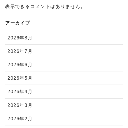
表示できるコメントはありません。
アーカイブ
2026年8月
2026年7月
2026年6月
2026年5月
2026年4月
2026年3月
2026年2月