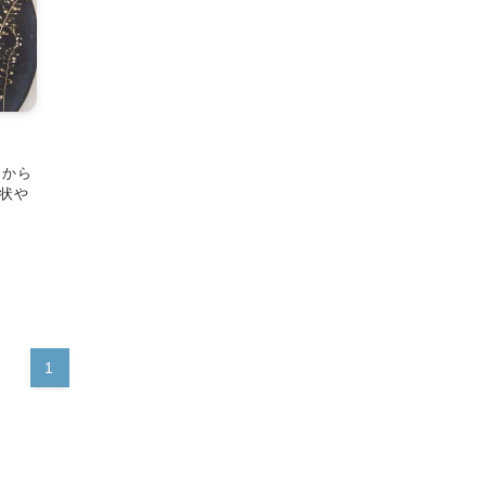
案から
状や
1