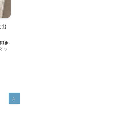
に出
て開催
・オゥ
1