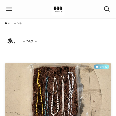
ホーム
糸、
糸、
– tag –
コラム