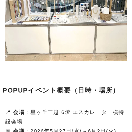
POPUPイベント概要（日時・場所）
📍
会場
：星ヶ丘三越 6階 エスカレーター横特
設会場
📅
会期
：2026年5月27日(水)～6月2日(火)