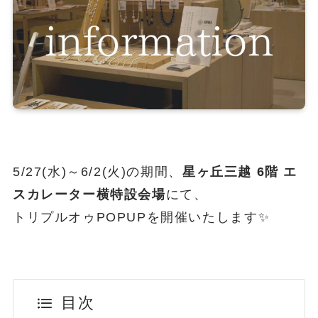
5/27(水)～6/2(火)の期間、
星ヶ丘三越 6階 エ
スカレーター横特設会場
にて、
トリプルオゥPOPUPを開催いたします✨
目次