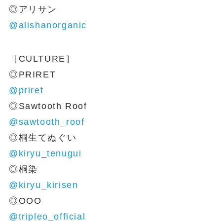
◎アリサン
@alishanorganic
［CULTURE］
◎PRIRET
@priret
◎Sawtooth Roof
@sawtooth_roof
◎桐生てぬぐい
@kiryu_tenugui
◎桐染
@kiryu_kirisen
◎OOO
@tripleo_official