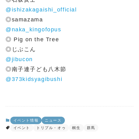
@ishizakagaishi_official
◎samazama
@naka_kingofopus
◎ Pig on the Tree
◎じぶこん
@jibucon
◎南子連子ども八木節
@373kidsyagibushi
イベント情報
ニュース
イベント
トリプル・オゥ
桐生
群馬