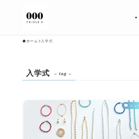
ホーム
入学式
入学式
– tag –
ニュ