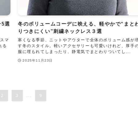
ー5選
冬のボリュームコーデに映える、軽やかで“まと
りつきにくい”刺繍ネックレス３選
リスマ
寒くなる季節、ニットやアウターで全体のボリューム感が
れる
す冬のスタイル。軽いアクセサリーも可愛いけれど、厚手
服に埋もれてしまったり、静電気でまとわりついてし...
2025年11月23日
2
3
...
9