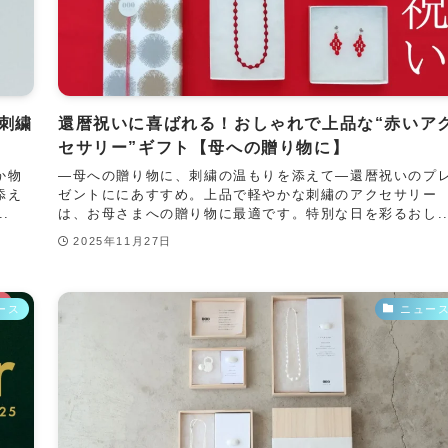
刺繍
還暦祝いに喜ばれる！おしゃれで上品な“赤いア
セサリー”ギフト【母への贈り物に】
か物
―母への贈り物に、刺繍の温もりを添えて―還暦祝いのプ
添え
ゼントににあすすめ。上品で軽やかな刺繡のアクセサリー
.
は、お母さまへの贈り物に最適です。特別な日を彩るおし..
2025年11月27日
ース
ニュー