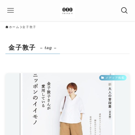
ホーム
金子敦子
金子敦子
– tag –
メディア掲載