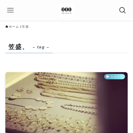
ホーム
笠盛、
笠盛、
– tag –
ニュース