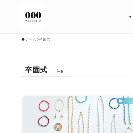
ホーム
卒園式
卒園式
– tag –
ニュ