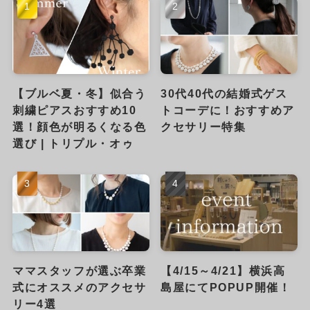
【ブルベ夏・冬】似合う
30代40代の結婚式ゲス
刺繍ピアスおすすめ10
トコーデに！おすすめア
選！顔色が明るくなる色
クセサリー特集
選び | トリプル・オゥ
ママスタッフが選ぶ卒業
【4/15～4/21】横浜高
式にオススメのアクセサ
島屋にてPOPUP開催！
リー4選