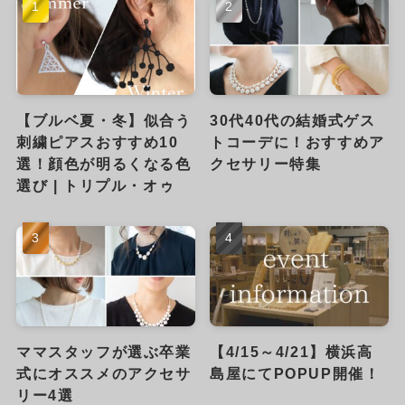
【ブルベ夏・冬】似合う
30代40代の結婚式ゲス
刺繍ピアスおすすめ10
トコーデに！おすすめア
選！顔色が明るくなる色
クセサリー特集
選び | トリプル・オゥ
ママスタッフが選ぶ卒業
【4/15～4/21】横浜高
式にオススメのアクセサ
島屋にてPOPUP開催！
リー4選