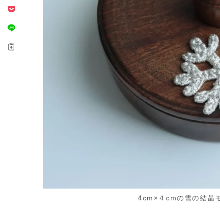
4cm×４cmの雪の結