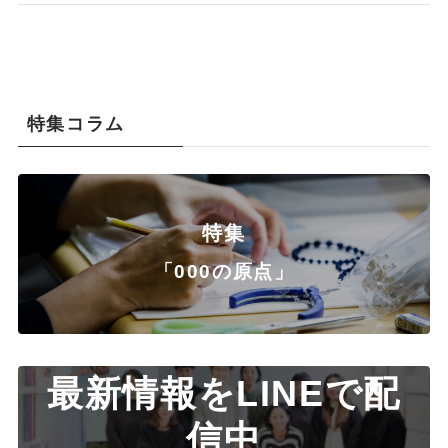
特集コラム
特集
「000の原点」
最新情報をLINEで配
信中