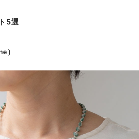
ト5選
ne）