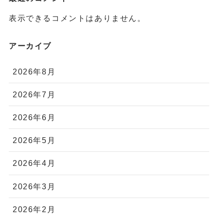
ードと使い方
【8/1～9/9】トリプル・オゥ16周年を記念したアニ
バーサリーキャンペーンを開催！
【7/29～8/3】熊谷・八木橋百貨店POPUP開催！｜
糸の刺繍アクセサリー トリプル・オゥ
夏季休業のお知らせ
最近のコメント
表示できるコメントはありません。
アーカイブ