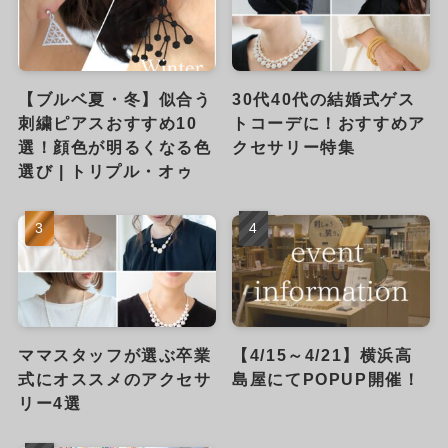
【ブルベ夏・冬】似合う
30代40代の結婚式ゲス
刺繍ピアスおすすめ10
トコーデに！おすすめア
選！顔色が明るくなる色
クセサリー特集
選び | トリプル・オゥ
ママスタッフが選ぶ卒業
【4/15～4/21】横浜高
式にオススメのアクセサ
島屋にてPOPUP開催！
リー4選