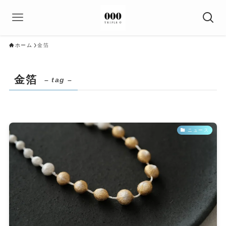
ホーム
金箔
金箔
– tag –
ニュース